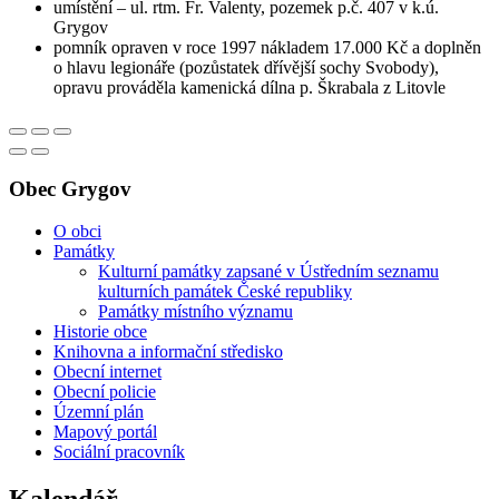
umístění – ul. rtm. Fr. Valenty, pozemek p.č. 407 v k.ú.
Grygov
pomník opraven v roce 1997 nákladem 17.000 Kč a doplněn
o hlavu legionáře (pozůstatek dřívější sochy Svobody),
opravu prováděla kamenická dílna p. Škrabala z Litovle
Obec Grygov
O obci
Památky
Kulturní památky zapsané v Ústředním seznamu
kulturních památek České republiky
Památky místního významu
Historie obce
Knihovna a informační středisko
Obecní internet
Obecní policie
Územní plán
Mapový portál
Sociální pracovník