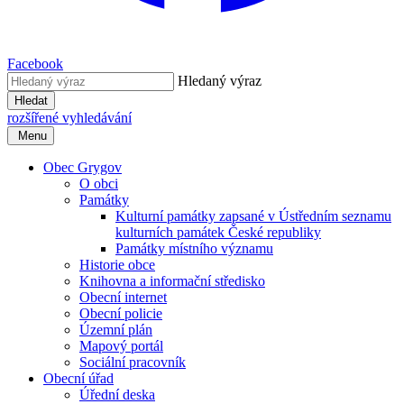
Facebook
Hledaný výraz
Hledat
rozšířené vyhledávání
Menu
Obec Grygov
O obci
Památky
Kulturní památky zapsané v Ústředním seznamu
kulturních památek České republiky
Památky místního významu
Historie obce
Knihovna a informační středisko
Obecní internet
Obecní policie
Územní plán
Mapový portál
Sociální pracovník
Obecní úřad
Úřední deska