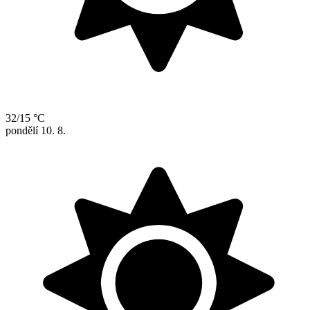
32/15 °C
pondělí
10. 8.