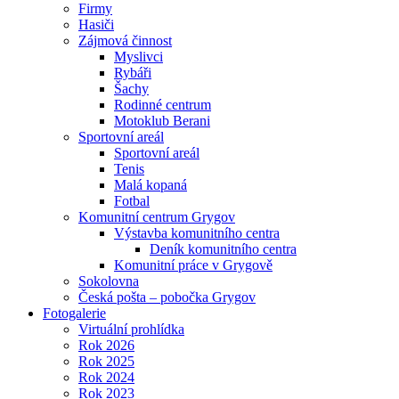
Firmy
Hasiči
Zájmová činnost
Myslivci
Rybáři
Šachy
Rodinné centrum
Motoklub Berani
Sportovní areál
Sportovní areál
Tenis
Malá kopaná
Fotbal
Komunitní centrum Grygov
Výstavba komunitního centra
Deník komunitního centra
Komunitní práce v Grygově
Sokolovna
Česká pošta – pobočka Grygov
Fotogalerie
Virtuální prohlídka
Rok 2026
Rok 2025
Rok 2024
Rok 2023