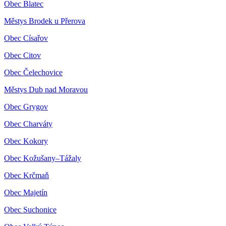
Obec Blatec
Městys Brodek u Přerova
Obec Císařov
Obec Citov
Obec Čelechovice
Městys Dub nad Moravou
Obec Grygov
Obec Charváty
Obec Kokory
Obec Kožušany–Tážaly
Obec Krčmaň
Obec Majetín
Obec Suchonice