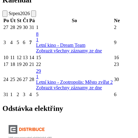
Kalendář
Srpen
2026
Po
Út
St
Čt
Pá
So
Ne
27
28
29
30
31
1
2
8
1
3
4
5
6
7
9
Letní kino - Dream Team
Zobrazit všechny záznamy ze dne
10
11
12
13
14
15
16
17
18
19
20
21
22
23
29
1
24
25
26
27
28
30
Letní kino - Zootropolis: Město zvířat 2
Zobrazit všechny záznamy ze dne
31
1
2
3
4
5
6
Odstávka elektřiny