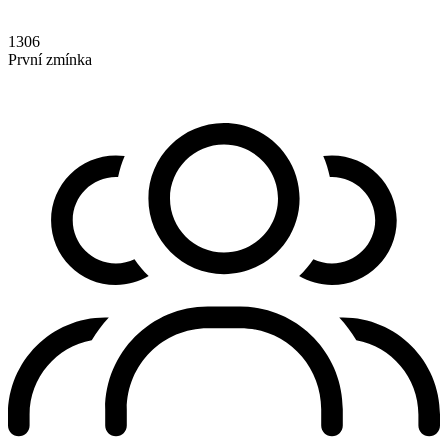
1306
První zmínka