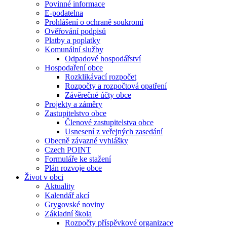
Povinné informace
E-podatelna
Prohlášení o ochraně soukromí
Ověřování podpisů
Platby a poplatky
Komunální služby
Odpadové hospodářství
Hospodaření obce
Rozklikávací rozpočet
Rozpočty a rozpočtová opatření
Závěrečné účty obce
Projekty a záměry
Zastupitelstvo obce
Členové zastupitelstva obce
Usnesení z veřejných zasedání
Obecně závazné vyhlášky
Czech POINT
Formuláře ke stažení
Plán rozvoje obce
Život v obci
Aktuality
Kalendář akcí
Grygovské noviny
Základní škola
Rozpočty příspěvkové organizace