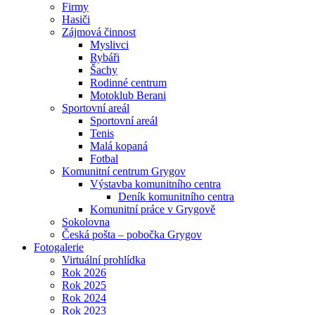
Firmy
Hasiči
Zájmová činnost
Myslivci
Rybáři
Šachy
Rodinné centrum
Motoklub Berani
Sportovní areál
Sportovní areál
Tenis
Malá kopaná
Fotbal
Komunitní centrum Grygov
Výstavba komunitního centra
Deník komunitního centra
Komunitní práce v Grygově
Sokolovna
Česká pošta – pobočka Grygov
Fotogalerie
Virtuální prohlídka
Rok 2026
Rok 2025
Rok 2024
Rok 2023