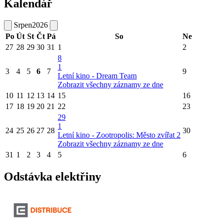
Kalendář
Srpen
2026
Po
Út
St
Čt
Pá
So
Ne
27
28
29
30
31
1
2
8
1
3
4
5
6
7
9
Letní kino - Dream Team
Zobrazit všechny záznamy ze dne
10
11
12
13
14
15
16
17
18
19
20
21
22
23
29
1
24
25
26
27
28
30
Letní kino - Zootropolis: Město zvířat 2
Zobrazit všechny záznamy ze dne
31
1
2
3
4
5
6
Odstávka elektřiny