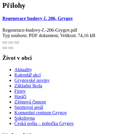
Přílohy
Regenerace budovy č. 206, Grygov
Regenerace-budovy-č.-206-Grygov.pdf
Typ souboru: PDF dokument, Velikost: 74,16 kB
Život v obci
Aktuality
Kalendář akcí
Grygovské noviny
Základní škola
Firmy
Hasiči
Zájmová činnost
Sportovní areál
Komunitní centrum Grygov
Sokolovna
Česká pošta – pobočka Grygov