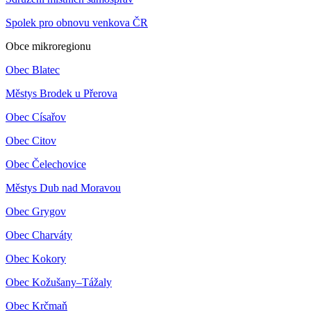
Spolek pro obnovu venkova ČR
Obce mikroregionu
Obec Blatec
Městys Brodek u Přerova
Obec Císařov
Obec Citov
Obec Čelechovice
Městys Dub nad Moravou
Obec Grygov
Obec Charváty
Obec Kokory
Obec Kožušany–Tážaly
Obec Krčmaň