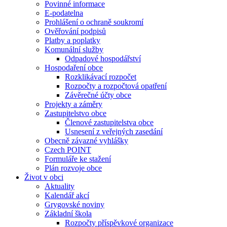
Povinné informace
E-podatelna
Prohlášení o ochraně soukromí
Ověřování podpisů
Platby a poplatky
Komunální služby
Odpadové hospodářství
Hospodaření obce
Rozklikávací rozpočet
Rozpočty a rozpočtová opatření
Závěrečné účty obce
Projekty a záměry
Zastupitelstvo obce
Členové zastupitelstva obce
Usnesení z veřejných zasedání
Obecně závazné vyhlášky
Czech POINT
Formuláře ke stažení
Plán rozvoje obce
Život v obci
Aktuality
Kalendář akcí
Grygovské noviny
Základní škola
Rozpočty příspěvkové organizace