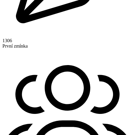
1306
První zmínka