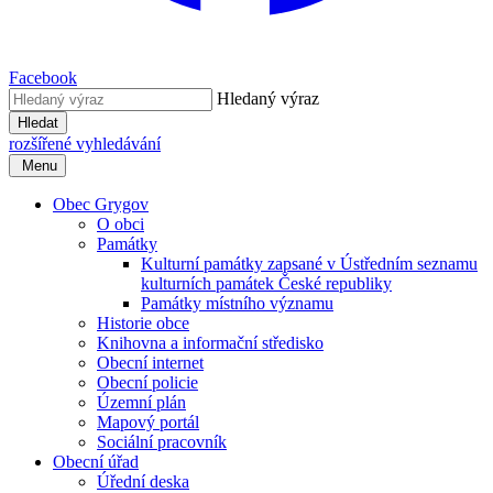
Facebook
Hledaný výraz
Hledat
rozšířené vyhledávání
Menu
Obec Grygov
O obci
Památky
Kulturní památky zapsané v Ústředním seznamu
kulturních památek České republiky
Památky místního významu
Historie obce
Knihovna a informační středisko
Obecní internet
Obecní policie
Územní plán
Mapový portál
Sociální pracovník
Obecní úřad
Úřední deska