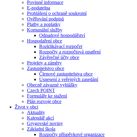
Povinné informace
E-podatelna
Prohlášení o ochraně soukromí
Ověřování podpisů
Platby a poplatky
Komunální služby
Odpadové hospodářství
Hospodaření obce
Rozklikávací rozpočet
Rozpočty a rozpočtová opatření
Závěrečné účty obce
Projekty a záměry
Zastupitelstvo obce
Členové zastupitelstva obce
Usnesení z veřejných zasedání
Obecně závazné vyhlášky
Czech POINT
Formuláře ke stažení
Plán rozvoje obce
Život v obci
Aktuality
Kalendář akcí
Grygovské noviny
Základní škola
Rozpočty příspěvkové organizace