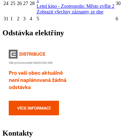
1
24
25
26
27
28
30
Letní kino - Zootropolis: Město zvířat 2
Zobrazit všechny záznamy ze dne
31
1
2
3
4
5
6
Odstávka elektřiny
Kontakty