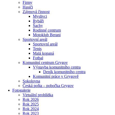
Firmy
Hasiči
Zájmová činnost
Myslivci
Rybáři
Šachy
Rodinné centrum
Motoklub Berani
Sportovní areál
Sportovní areál
Tenis
Malá kopaná
Fotbal
Komunitní centrum Grygov
Výstavba komunitního centra
Deník komunitního centra
Komunitní práce v Grygově
Sokolovna
Česká pošta – pobočka Grygov
Fotogalerie
Virtuální prohlídka
Rok 2026
Rok 2025
Rok 2024
Rok 2023