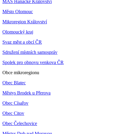
MAS Hanácké Království
Město Olomouc
Mikroregion Království
Olomoucký kraj
Svaz měst a obcí ČR
Sdružení místních samospráv
Spolek pro obnovu venkova ČR
Obce mikroregionu
Obec Blatec
Městys Brodek u Přerova
Obec Císařov
Obec Citov
Obec Čelechovice
Městys Dub nad Moravou