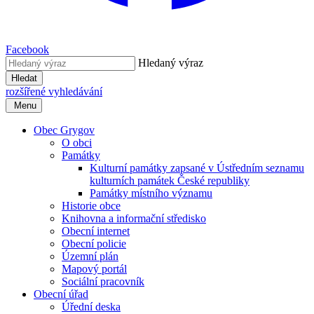
Facebook
Hledaný výraz
Hledat
rozšířené vyhledávání
Menu
Obec Grygov
O obci
Památky
Kulturní památky zapsané v Ústředním seznamu
kulturních památek České republiky
Památky místního významu
Historie obce
Knihovna a informační středisko
Obecní internet
Obecní policie
Územní plán
Mapový portál
Sociální pracovník
Obecní úřad
Úřední deska