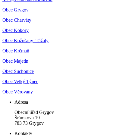
Obec Grygov
Obec Charváty
Obec Kokory
Obec Kožušany–Tážaly
Obec Krčmaň
Obec Majetín
Obec Suchonice
Obec Velký Týnec
Obec Věrovany
Adresa
Obecní úřad Grygov
Šrámkova 19
783 73 Grygov
Kontakty