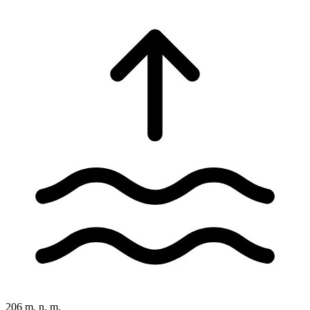
206 m. n. m.