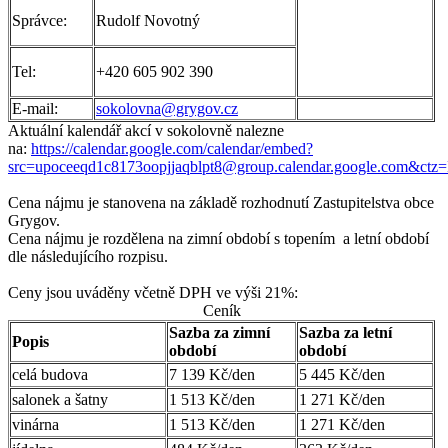
Správce:
Rudolf Novotný
Tel:
+420 605 902 390
E-mail:
sokolovna@grygov.cz
Aktuální kalendář akcí v sokolovně nalezne
na:
https://calendar.google.com/calendar/embed?
src=upoceeqd1c8173oopjjaqblpt8@group.calendar.google.com&ctz=
Cena nájmu je stanovena na základě rozhodnutí Zastupitelstva obce
Grygov.
Cena nájmu je rozdělena na zimní období s topením a letní období
dle následujícího rozpisu.
Ceny jsou uváděny včetně DPH ve výši 21%:
Ceník
Sazba za zimní
Sazba za letní
Popis
období
období
celá budova
7 139 Kč/den
5 445 Kč/den
salonek a šatny
1 513 Kč/den
1 271 Kč/den
vinárna
1 513 Kč/den
1 271 Kč/den