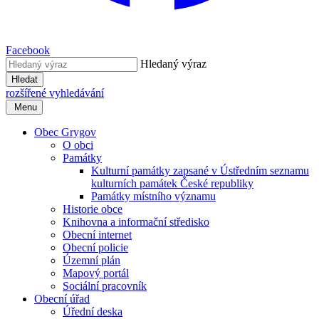
Facebook
Hledaný výraz
Hledat
rozšířené vyhledávání
Menu
Obec Grygov
O obci
Památky
Kulturní památky zapsané v Ústředním seznamu
kulturních památek České republiky
Památky místního významu
Historie obce
Knihovna a informační středisko
Obecní internet
Obecní policie
Územní plán
Mapový portál
Sociální pracovník
Obecní úřad
Úřední deska