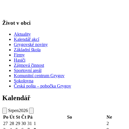
Život v obci
Aktuality
Kalendář akcí
Grygovské noviny
Základní škola
Firmy
Hasiči
Zájmová činnost
Sportovní areál
Komunitní centrum Grygov
Sokolovna
Česká pošta – pobočka Grygov
Kalendář
Srpen
2026
Po
Út
St
Čt
Pá
So
Ne
27
28
29
30
31
1
2