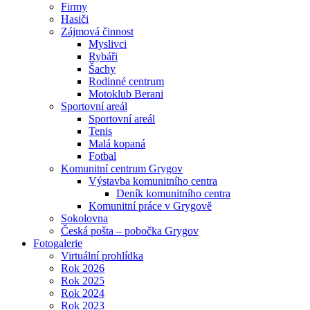
Firmy
Hasiči
Zájmová činnost
Myslivci
Rybáři
Šachy
Rodinné centrum
Motoklub Berani
Sportovní areál
Sportovní areál
Tenis
Malá kopaná
Fotbal
Komunitní centrum Grygov
Výstavba komunitního centra
Deník komunitního centra
Komunitní práce v Grygově
Sokolovna
Česká pošta – pobočka Grygov
Fotogalerie
Virtuální prohlídka
Rok 2026
Rok 2025
Rok 2024
Rok 2023