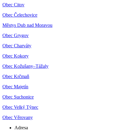
Obec Citov
Obec Čelechovice
Městys Dub nad Moravou
Obec Grygov
Obec Charváty
Obec Kokory
Obec Kožušany–Tážaly
Obec Krčmaň
Obec Majetín
Obec Suchonice
Obec Velký Týnec
Obec Věrovany
Adresa