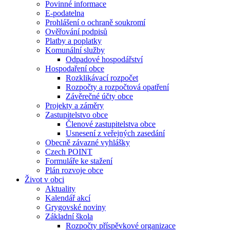
Povinné informace
E-podatelna
Prohlášení o ochraně soukromí
Ověřování podpisů
Platby a poplatky
Komunální služby
Odpadové hospodářství
Hospodaření obce
Rozklikávací rozpočet
Rozpočty a rozpočtová opatření
Závěrečné účty obce
Projekty a záměry
Zastupitelstvo obce
Členové zastupitelstva obce
Usnesení z veřejných zasedání
Obecně závazné vyhlášky
Czech POINT
Formuláře ke stažení
Plán rozvoje obce
Život v obci
Aktuality
Kalendář akcí
Grygovské noviny
Základní škola
Rozpočty příspěvkové organizace