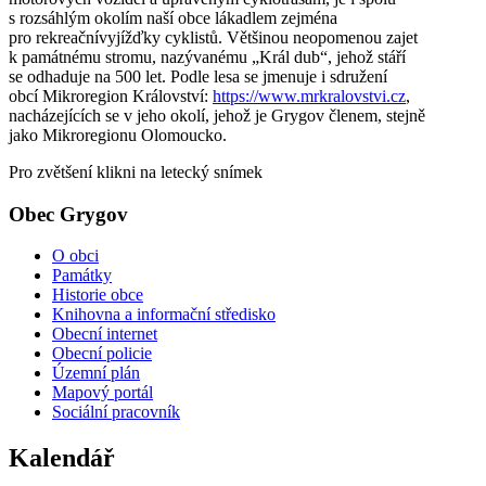
s rozsáhlým okolím naší obce lákadlem zejména
pro rekreačnívyjížďky cyklistů. Většinou neopomenou zajet
k památnému stromu, nazývanému „Král dub“, jehož stáří
se odhaduje na 500 let. Podle lesa se jmenuje i sdružení
obcí Mikroregion Království:
https://www.mrkralovstvi.cz
,
nacházejících se v jeho okolí, jehož je Grygov členem, stejně
jako Mikroregionu Olomoucko.
Pro zvětšení klikni na letecký snímek
Obec Grygov
O obci
Památky
Historie obce
Knihovna a informační středisko
Obecní internet
Obecní policie
Územní plán
Mapový portál
Sociální pracovník
Kalendář