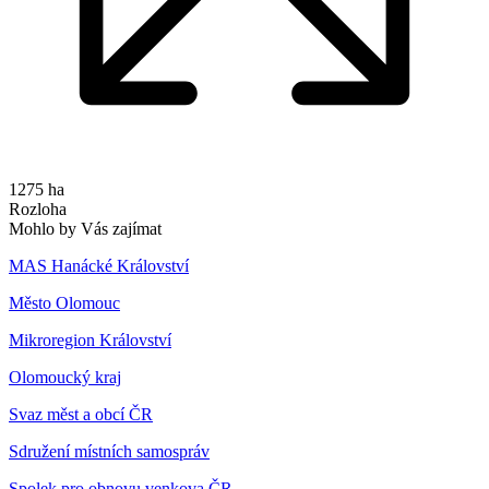
1275 ha
Rozloha
Mohlo by Vás zajímat
MAS Hanácké Království
Město Olomouc
Mikroregion Království
Olomoucký kraj
Svaz měst a obcí ČR
Sdružení místních samospráv
Spolek pro obnovu venkova ČR