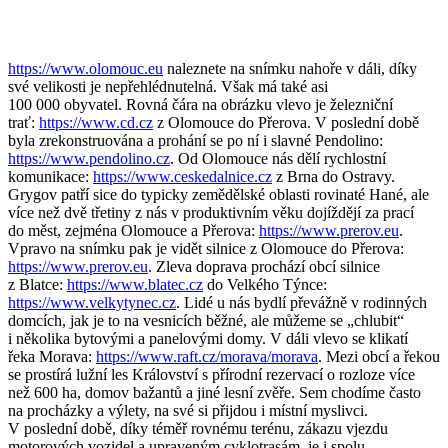
https://www.olomouc.eu
naleznete na snímku nahoře v dáli, díky
své velikosti je nepřehlédnutelná. Však má také asi
100 000 obyvatel. Rovná čára na obrázku vlevo je železniční
trať:
https://www.cd.cz
z Olomouce do Přerova. V poslední době
byla zrekonstruována a prohání se po ní i slavné Pendolino:
https://www.pendolino.cz
. Od Olomouce nás dělí rychlostní
komunikace:
https://www.ceskedalnice.cz
z Brna do Ostravy.
Grygov patří sice do typicky zemědělské oblasti rovinaté Hané, ale
více než dvě třetiny z nás v produktivním věku dojíždějí za prací
do měst, zejména Olomouce a Přerova:
https://www.prerov.eu
.
Vpravo na snímku pak je vidět silnice z Olomouce do Přerova:
https://www.prerov.eu
. Zleva doprava prochází obcí silnice
z Blatce:
https://www.blatec.cz
do Velkého Týnce:
https://www.velkytynec.cz
. Lidé u nás bydlí převážně v rodinných
domcích, jak je to na vesnicích běžné, ale můžeme se „chlubit“
i několika bytovými a panelovými domy. V dáli vlevo se klikatí
řeka Morava:
https://www.raft.cz/morava/morava
. Mezi obcí a řekou
se prostírá lužní les Království s přírodní rezervací o rozloze více
než 600 ha, domov bažantů a jiné lesní zvěře. Sem chodíme často
na procházky a výlety, na své si přijdou i místní myslivci.
V poslední době, díky téměř rovnému terénu, zákazu vjezdu
motorových vozidel a upraveným cyklotrasám, je i spolu