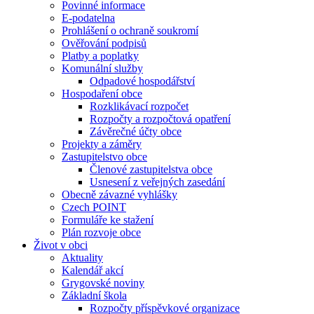
Povinné informace
E-podatelna
Prohlášení o ochraně soukromí
Ověřování podpisů
Platby a poplatky
Komunální služby
Odpadové hospodářství
Hospodaření obce
Rozklikávací rozpočet
Rozpočty a rozpočtová opatření
Závěrečné účty obce
Projekty a záměry
Zastupitelstvo obce
Členové zastupitelstva obce
Usnesení z veřejných zasedání
Obecně závazné vyhlášky
Czech POINT
Formuláře ke stažení
Plán rozvoje obce
Život v obci
Aktuality
Kalendář akcí
Grygovské noviny
Základní škola
Rozpočty příspěvkové organizace