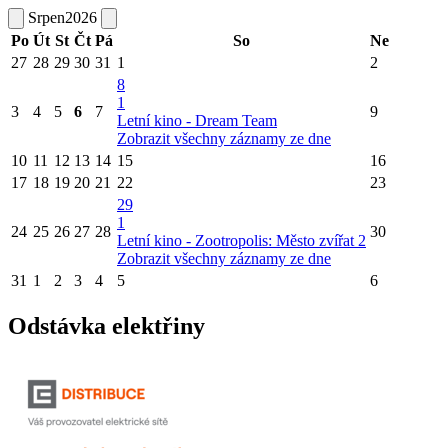
Srpen
2026
Po
Út
St
Čt
Pá
So
Ne
27
28
29
30
31
1
2
8
1
3
4
5
6
7
9
Letní kino - Dream Team
Zobrazit všechny záznamy ze dne
10
11
12
13
14
15
16
17
18
19
20
21
22
23
29
1
24
25
26
27
28
30
Letní kino - Zootropolis: Město zvířat 2
Zobrazit všechny záznamy ze dne
31
1
2
3
4
5
6
Odstávka elektřiny