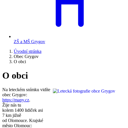
ZŠ a MŠ Grygov
Úvodní stránka
Obec Grygov
O obci
O obci
Na leteckém snímku vidíte
obec Grygov:
https://mapy.cz
.
Žije nás tu
kolem 1400 lidiček asi
7 km jižně
od Olomouce. Krajské
město Olomouc: