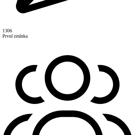
1306
První zmínka