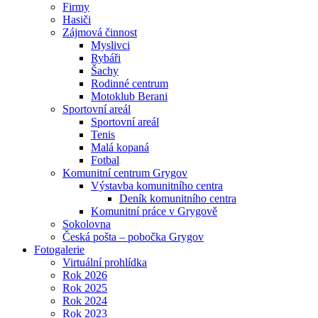
Firmy
Hasiči
Zájmová činnost
Myslivci
Rybáři
Šachy
Rodinné centrum
Motoklub Berani
Sportovní areál
Sportovní areál
Tenis
Malá kopaná
Fotbal
Komunitní centrum Grygov
Výstavba komunitního centra
Deník komunitního centra
Komunitní práce v Grygově
Sokolovna
Česká pošta – pobočka Grygov
Fotogalerie
Virtuální prohlídka
Rok 2026
Rok 2025
Rok 2024
Rok 2023