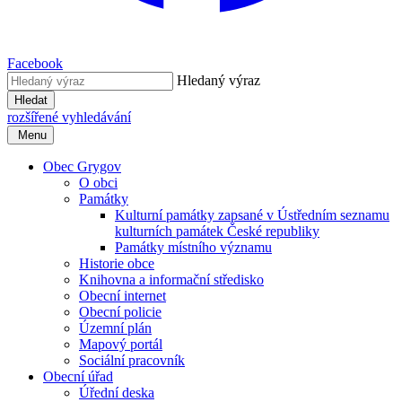
Facebook
Hledaný výraz
Hledat
rozšířené vyhledávání
Menu
Obec Grygov
O obci
Památky
Kulturní památky zapsané v Ústředním seznamu
kulturních památek České republiky
Památky místního významu
Historie obce
Knihovna a informační středisko
Obecní internet
Obecní policie
Územní plán
Mapový portál
Sociální pracovník
Obecní úřad
Úřední deska