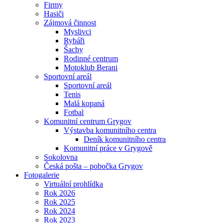
Firmy
Hasiči
Zájmová činnost
Myslivci
Rybáři
Šachy
Rodinné centrum
Motoklub Berani
Sportovní areál
Sportovní areál
Tenis
Malá kopaná
Fotbal
Komunitní centrum Grygov
Výstavba komunitního centra
Deník komunitního centra
Komunitní práce v Grygově
Sokolovna
Česká pošta – pobočka Grygov
Fotogalerie
Virtuální prohlídka
Rok 2026
Rok 2025
Rok 2024
Rok 2023