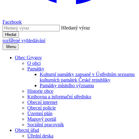
Facebook
Hledaný výraz
Hledat
rozšířené vyhledávání
Menu
Obec Grygov
O obci
Památky
Kulturní památky zapsané v Ústředním seznamu
kulturních památek České republiky
Památky místního významu
Historie obce
Knihovna a informační středisko
Obecní internet
Obecní policie
Územní plán
Mapový portál
Sociální pracovník
Obecní úřad
Úřední deska