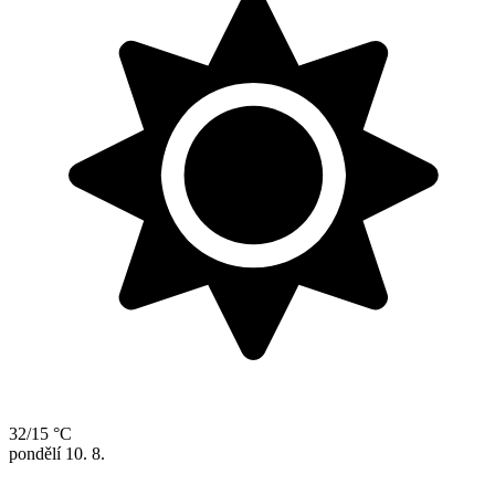
32/15 °C
pondělí
10. 8.