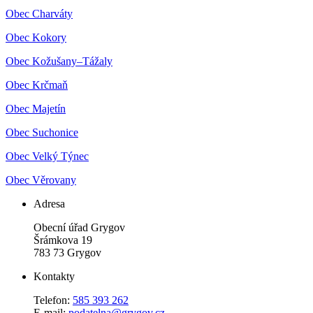
Obec Charváty
Obec Kokory
Obec Kožušany–Tážaly
Obec Krčmaň
Obec Majetín
Obec Suchonice
Obec Velký Týnec
Obec Věrovany
Adresa
Obecní úřad Grygov
Šrámkova 19
783 73 Grygov
Kontakty
Telefon:
585 393 262
E-mail:
podatelna@grygov.cz