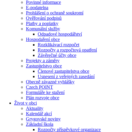
Povinné informace
E-podatelna
Prohlášení o ochraně soukromí
Ověřování podpisů
Platby a poplatky
Komunální služby
Odpadové hospodářství
Hospodaření obce
Rozklikávací rozpočet
Rozpočty a rozpočtová opatření
Závěrečné účty obce
Projekty a záměry
Zastupitelstvo obce
Členové zastupitelstva obce
Usnesení z veřejných zasedání
Obecně závazné vyhlášky
Czech POINT
Formuláře ke stažení
Plán rozvoje obce
Život v obci
Aktuality
Kalendář akcí
Grygovské noviny
Základní škola
Rozpočty příspěvkové organizace