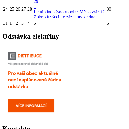
29
1
24
25
26
27
28
30
Letní kino - Zootropolis: Město zvířat 2
Zobrazit všechny záznamy ze dne
31
1
2
3
4
5
6
Odstávka elektřiny
Kontakty