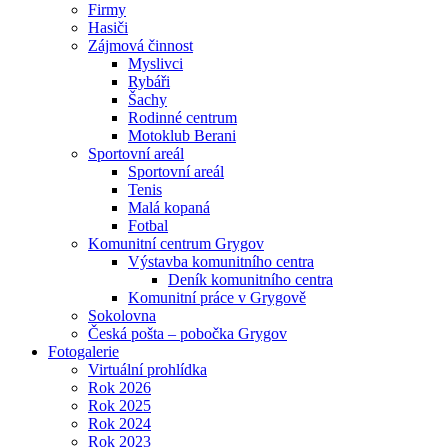
Firmy
Hasiči
Zájmová činnost
Myslivci
Rybáři
Šachy
Rodinné centrum
Motoklub Berani
Sportovní areál
Sportovní areál
Tenis
Malá kopaná
Fotbal
Komunitní centrum Grygov
Výstavba komunitního centra
Deník komunitního centra
Komunitní práce v Grygově
Sokolovna
Česká pošta – pobočka Grygov
Fotogalerie
Virtuální prohlídka
Rok 2026
Rok 2025
Rok 2024
Rok 2023