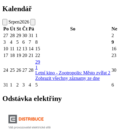
Kalendář
Srpen
2026
Po
Út
St
Čt
Pá
So
Ne
27
28
29
30
31
1
2
3
4
5
6
7
8
9
10
11
12
13
14
15
16
17
18
19
20
21
22
23
29
1
24
25
26
27
28
30
Letní kino - Zootropolis: Město zvířat 2
Zobrazit všechny záznamy ze dne
31
1
2
3
4
5
6
Odstávka elektřiny