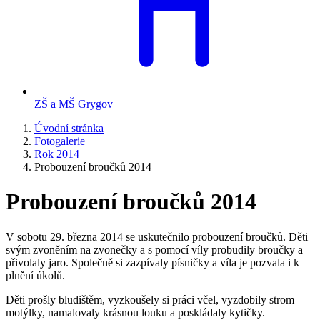
ZŠ a MŠ Grygov
Úvodní stránka
Fotogalerie
Rok 2014
Probouzení broučků 2014
Probouzení broučků 2014
V sobotu 29. března 2014 se uskutečnilo probouzení broučků. Děti
svým zvoněním na zvonečky a s pomocí víly probudily broučky a
přivolaly jaro. Společně si zazpívaly písničky a víla je pozvala i k
plnění úkolů.
Děti prošly bludištěm, vyzkoušely si práci včel, vyzdobily strom
motýlky, namalovaly krásnou louku a poskládaly kytičky.