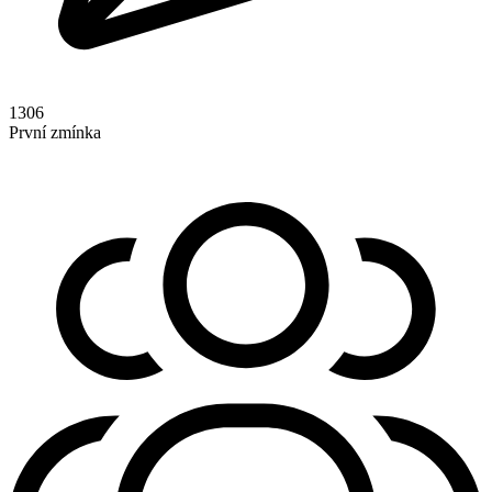
1306
První zmínka