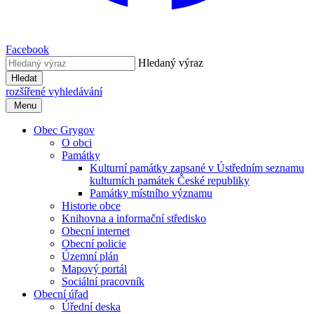
Facebook
Hledaný výraz
Hledat
rozšířené vyhledávání
Menu
Obec Grygov
O obci
Památky
Kulturní památky zapsané v Ústředním seznamu
kulturních památek České republiky
Památky místního významu
Historie obce
Knihovna a informační středisko
Obecní internet
Obecní policie
Územní plán
Mapový portál
Sociální pracovník
Obecní úřad
Úřední deska