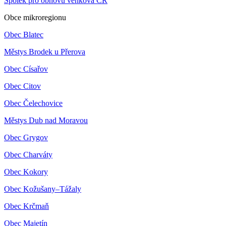
Spolek pro obnovu venkova ČR
Obce mikroregionu
Obec Blatec
Městys Brodek u Přerova
Obec Císařov
Obec Citov
Obec Čelechovice
Městys Dub nad Moravou
Obec Grygov
Obec Charváty
Obec Kokory
Obec Kožušany–Tážaly
Obec Krčmaň
Obec Majetín