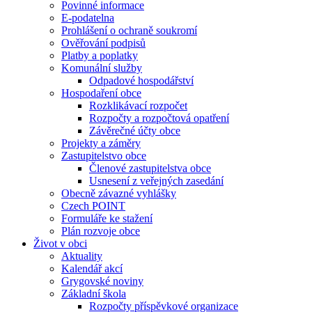
Povinné informace
E-podatelna
Prohlášení o ochraně soukromí
Ověřování podpisů
Platby a poplatky
Komunální služby
Odpadové hospodářství
Hospodaření obce
Rozklikávací rozpočet
Rozpočty a rozpočtová opatření
Závěrečné účty obce
Projekty a záměry
Zastupitelstvo obce
Členové zastupitelstva obce
Usnesení z veřejných zasedání
Obecně závazné vyhlášky
Czech POINT
Formuláře ke stažení
Plán rozvoje obce
Život v obci
Aktuality
Kalendář akcí
Grygovské noviny
Základní škola
Rozpočty příspěvkové organizace