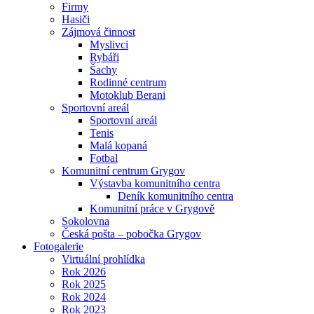
Firmy
Hasiči
Zájmová činnost
Myslivci
Rybáři
Šachy
Rodinné centrum
Motoklub Berani
Sportovní areál
Sportovní areál
Tenis
Malá kopaná
Fotbal
Komunitní centrum Grygov
Výstavba komunitního centra
Deník komunitního centra
Komunitní práce v Grygově
Sokolovna
Česká pošta – pobočka Grygov
Fotogalerie
Virtuální prohlídka
Rok 2026
Rok 2025
Rok 2024
Rok 2023