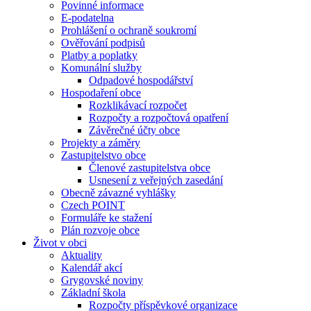
Povinné informace
E-podatelna
Prohlášení o ochraně soukromí
Ověřování podpisů
Platby a poplatky
Komunální služby
Odpadové hospodářství
Hospodaření obce
Rozklikávací rozpočet
Rozpočty a rozpočtová opatření
Závěrečné účty obce
Projekty a záměry
Zastupitelstvo obce
Členové zastupitelstva obce
Usnesení z veřejných zasedání
Obecně závazné vyhlášky
Czech POINT
Formuláře ke stažení
Plán rozvoje obce
Život v obci
Aktuality
Kalendář akcí
Grygovské noviny
Základní škola
Rozpočty příspěvkové organizace