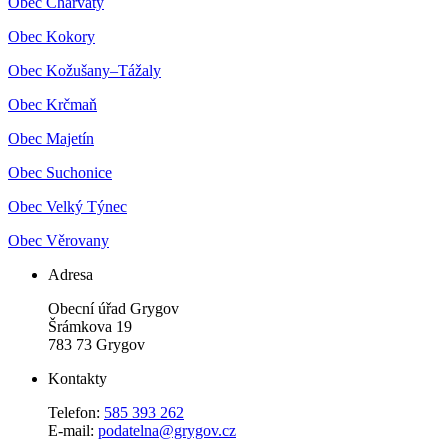
Obec Charváty
Obec Kokory
Obec Kožušany–Tážaly
Obec Krčmaň
Obec Majetín
Obec Suchonice
Obec Velký Týnec
Obec Věrovany
Adresa
Obecní úřad Grygov
Šrámkova 19
783 73 Grygov
Kontakty
Telefon:
585 393 262
E-mail:
podatelna@grygov.cz