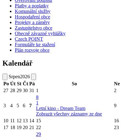
Ověřování podpisů
Platby a poplatky
Komunální služby
Hospodaření obce
Projekty a záměry
Zastupitelstvo obce
Obecně závazné vyhlášky
Czech POINT
Formuláře ke stažení
Plán rozvoje obce
Kalendář
Srpen
2026
Po
Út
St
Čt
Pá
So
Ne
27
28
29
30
31
1
2
8
1
3
4
5
6
7
9
Letní kino - Dream Team
Zobrazit všechny záznamy ze dne
10
11
12
13
14
15
16
17
18
19
20
21
22
23
29