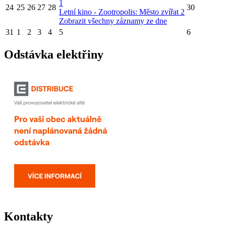
1
24
25
26
27
28
30
Letní kino - Zootropolis: Město zvířat 2
Zobrazit všechny záznamy ze dne
31
1
2
3
4
5
6
Odstávka elektřiny
Kontakty