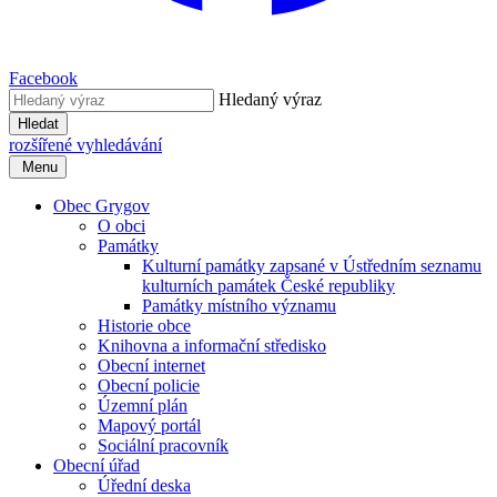
Facebook
Hledaný výraz
Hledat
rozšířené vyhledávání
Menu
Obec Grygov
O obci
Památky
Kulturní památky zapsané v Ústředním seznamu
kulturních památek České republiky
Památky místního významu
Historie obce
Knihovna a informační středisko
Obecní internet
Obecní policie
Územní plán
Mapový portál
Sociální pracovník
Obecní úřad
Úřední deska