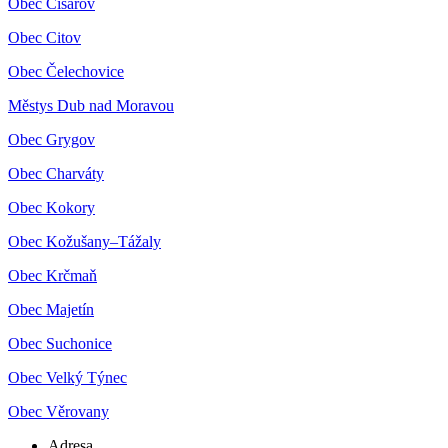
Obec Císařov
Obec Citov
Obec Čelechovice
Městys Dub nad Moravou
Obec Grygov
Obec Charváty
Obec Kokory
Obec Kožušany–Tážaly
Obec Krčmaň
Obec Majetín
Obec Suchonice
Obec Velký Týnec
Obec Věrovany
Adresa