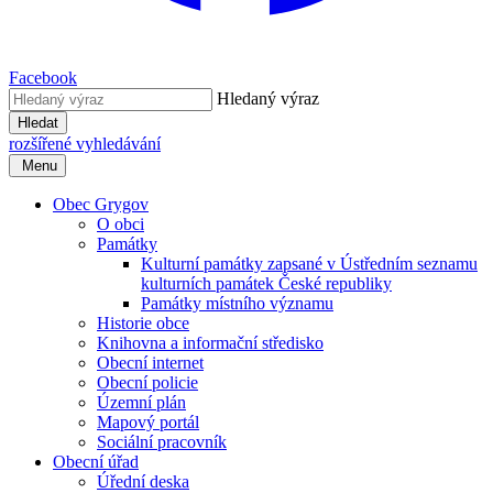
Facebook
Hledaný výraz
Hledat
rozšířené vyhledávání
Menu
Obec Grygov
O obci
Památky
Kulturní památky zapsané v Ústředním seznamu
kulturních památek České republiky
Památky místního významu
Historie obce
Knihovna a informační středisko
Obecní internet
Obecní policie
Územní plán
Mapový portál
Sociální pracovník
Obecní úřad
Úřední deska