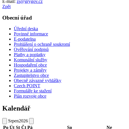
E-mail:
zs@grygov.cz
Zpět
Obecní úřad
Úřední deska
Povinné informace
E-podatelna
Prohlášení o ochraně soukromí
Ověřování podpisů
Platby a poplatky
Komunální služby
Hospodaření obce
Projekty a záměry
Zastupitelstvo obce
Obecně závazné vyhlášky
Czech POINT
Formuláře ke stažení
Plán rozvoje obce
Kalendář
Srpen
2026
Po
Út
St
Čt
Pá
So
Ne