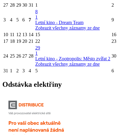
27
28
29
30
31
1
2
8
1
3
4
5
6
7
9
Letní kino - Dream Team
Zobrazit všechny záznamy ze dne
10
11
12
13
14
15
16
17
18
19
20
21
22
23
29
1
24
25
26
27
28
30
Letní kino - Zootropolis: Město zvířat 2
Zobrazit všechny záznamy ze dne
31
1
2
3
4
5
6
Odstávka elektřiny