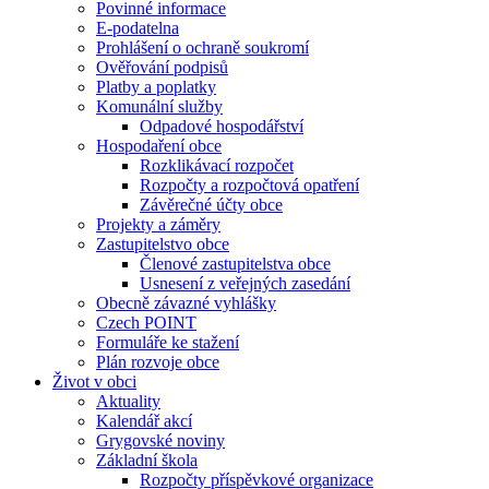
Povinné informace
E-podatelna
Prohlášení o ochraně soukromí
Ověřování podpisů
Platby a poplatky
Komunální služby
Odpadové hospodářství
Hospodaření obce
Rozklikávací rozpočet
Rozpočty a rozpočtová opatření
Závěrečné účty obce
Projekty a záměry
Zastupitelstvo obce
Členové zastupitelstva obce
Usnesení z veřejných zasedání
Obecně závazné vyhlášky
Czech POINT
Formuláře ke stažení
Plán rozvoje obce
Život v obci
Aktuality
Kalendář akcí
Grygovské noviny
Základní škola
Rozpočty příspěvkové organizace