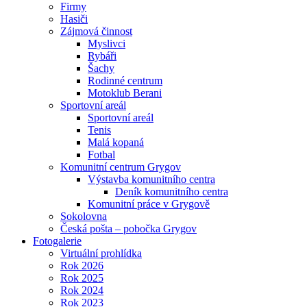
Firmy
Hasiči
Zájmová činnost
Myslivci
Rybáři
Šachy
Rodinné centrum
Motoklub Berani
Sportovní areál
Sportovní areál
Tenis
Malá kopaná
Fotbal
Komunitní centrum Grygov
Výstavba komunitního centra
Deník komunitního centra
Komunitní práce v Grygově
Sokolovna
Česká pošta – pobočka Grygov
Fotogalerie
Virtuální prohlídka
Rok 2026
Rok 2025
Rok 2024
Rok 2023