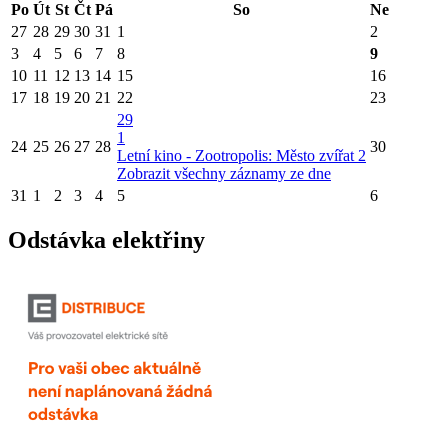
Po
Út
St
Čt
Pá
So
Ne
27
28
29
30
31
1
2
3
4
5
6
7
8
9
10
11
12
13
14
15
16
17
18
19
20
21
22
23
29
1
24
25
26
27
28
30
Letní kino - Zootropolis: Město zvířat 2
Zobrazit všechny záznamy ze dne
31
1
2
3
4
5
6
Odstávka elektřiny