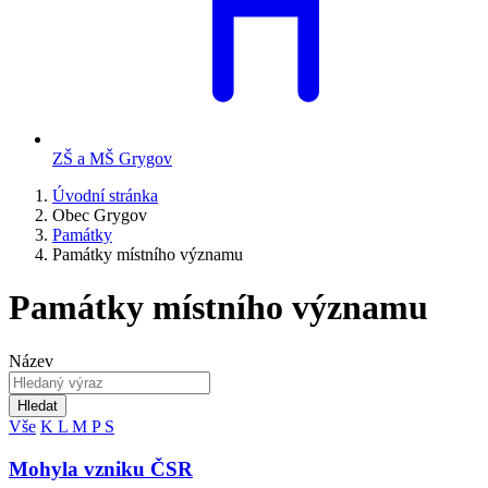
ZŠ a MŠ Grygov
Úvodní stránka
Obec Grygov
Památky
Památky místního významu
Památky místního významu
Název
Hledat
Vše
K
L
M
P
S
Mohyla vzniku ČSR