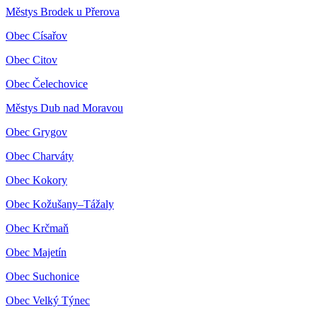
Městys Brodek u Přerova
Obec Císařov
Obec Citov
Obec Čelechovice
Městys Dub nad Moravou
Obec Grygov
Obec Charváty
Obec Kokory
Obec Kožušany–Tážaly
Obec Krčmaň
Obec Majetín
Obec Suchonice
Obec Velký Týnec