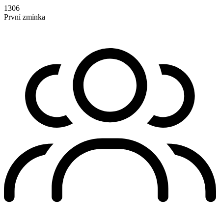
1306
První zmínka