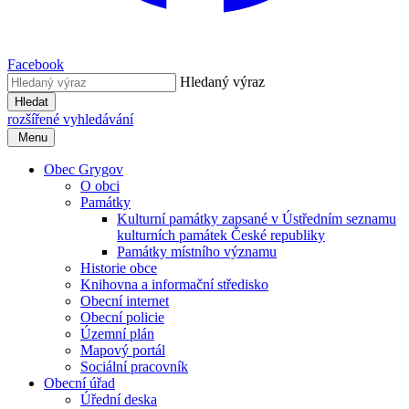
Facebook
Hledaný výraz
Hledat
rozšířené vyhledávání
Menu
Obec Grygov
O obci
Památky
Kulturní památky zapsané v Ústředním seznamu
kulturních památek České republiky
Památky místního významu
Historie obce
Knihovna a informační středisko
Obecní internet
Obecní policie
Územní plán
Mapový portál
Sociální pracovník
Obecní úřad
Úřední deska