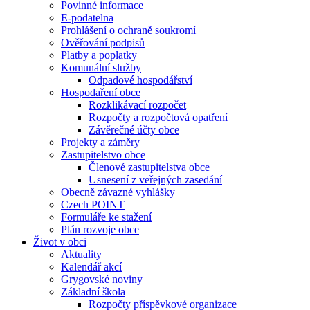
Povinné informace
E-podatelna
Prohlášení o ochraně soukromí
Ověřování podpisů
Platby a poplatky
Komunální služby
Odpadové hospodářství
Hospodaření obce
Rozklikávací rozpočet
Rozpočty a rozpočtová opatření
Závěrečné účty obce
Projekty a záměry
Zastupitelstvo obce
Členové zastupitelstva obce
Usnesení z veřejných zasedání
Obecně závazné vyhlášky
Czech POINT
Formuláře ke stažení
Plán rozvoje obce
Život v obci
Aktuality
Kalendář akcí
Grygovské noviny
Základní škola
Rozpočty příspěvkové organizace