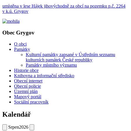
umístěna v lese Hájek jihovýchodně za obcí na pozemku p.č. 2264
v k.ú. Grygov
Obec Grygov
O obci
Památky
Kulturní památky zapsané v Ústředním seznamu
kulturních památek České republiky
Památky místního významu
Historie obce
Knihovna a informační středisko
Obecní internet
Obecní policie
Územní plán
Mapový portál
Sociální pracovník
Kalendář
Srpen
2026