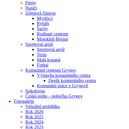
Firmy
Hasiči
Zájmová činnost
Myslivci
Rybáři
Šachy
Rodinné centrum
Motoklub Berani
Sportovní areál
Sportovní areál
Tenis
Malá kopaná
Fotbal
Komunitní centrum Grygov
Výstavba komunitního centra
Deník komunitního centra
Komunitní práce v Grygově
Sokolovna
Česká pošta – pobočka Grygov
Fotogalerie
Virtuální prohlídka
Rok 2026
Rok 2025
Rok 2024
Rok 2023