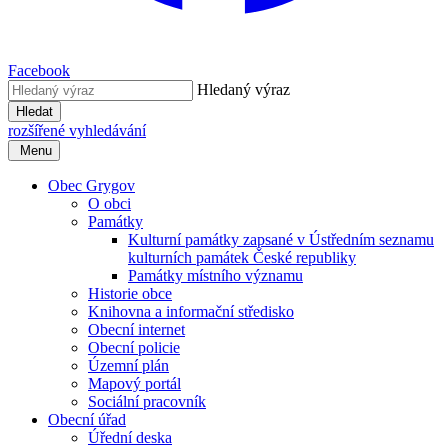
Facebook
Hledaný výraz
Hledat
rozšířené vyhledávání
Menu
Obec Grygov
O obci
Památky
Kulturní památky zapsané v Ústředním seznamu
kulturních památek České republiky
Památky místního významu
Historie obce
Knihovna a informační středisko
Obecní internet
Obecní policie
Územní plán
Mapový portál
Sociální pracovník
Obecní úřad
Úřední deska