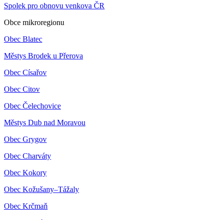
Spolek pro obnovu venkova ČR
Obce mikroregionu
Obec Blatec
Městys Brodek u Přerova
Obec Císařov
Obec Citov
Obec Čelechovice
Městys Dub nad Moravou
Obec Grygov
Obec Charváty
Obec Kokory
Obec Kožušany–Tážaly
Obec Krčmaň