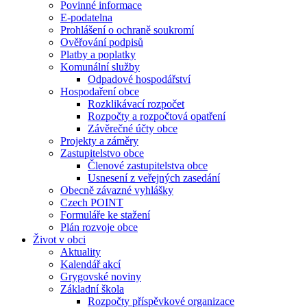
Povinné informace
E-podatelna
Prohlášení o ochraně soukromí
Ověřování podpisů
Platby a poplatky
Komunální služby
Odpadové hospodářství
Hospodaření obce
Rozklikávací rozpočet
Rozpočty a rozpočtová opatření
Závěrečné účty obce
Projekty a záměry
Zastupitelstvo obce
Členové zastupitelstva obce
Usnesení z veřejných zasedání
Obecně závazné vyhlášky
Czech POINT
Formuláře ke stažení
Plán rozvoje obce
Život v obci
Aktuality
Kalendář akcí
Grygovské noviny
Základní škola
Rozpočty příspěvkové organizace