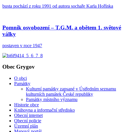
busta pochází z roku 1991 od autora sochaře Karla Hořínka
Pomník osvobození – T.G.M. a obětem 1. světové
války
postaven v roce 1947
Obec Grygov
O obci
Památky
Kulturní památky zapsané v Ústředním seznamu
kulturních památek České republiky
Památky místního významu
Historie obce
Knihovna a informační středisko
Obecní internet
Obecní policie
Územní plán
Mapový portál