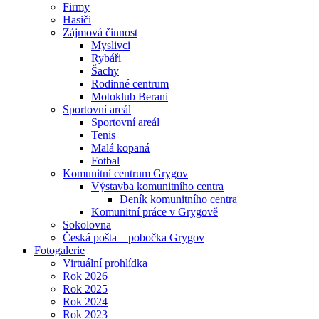
Firmy
Hasiči
Zájmová činnost
Myslivci
Rybáři
Šachy
Rodinné centrum
Motoklub Berani
Sportovní areál
Sportovní areál
Tenis
Malá kopaná
Fotbal
Komunitní centrum Grygov
Výstavba komunitního centra
Deník komunitního centra
Komunitní práce v Grygově
Sokolovna
Česká pošta – pobočka Grygov
Fotogalerie
Virtuální prohlídka
Rok 2026
Rok 2025
Rok 2024
Rok 2023