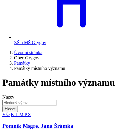
ZŠ a MŠ Grygov
Úvodní stránka
Obec Grygov
Památky
Památky místního významu
Památky místního významu
Název
Hledat
Vše
K
L
M
P
S
Pomník Msgre. Jana Šrámka