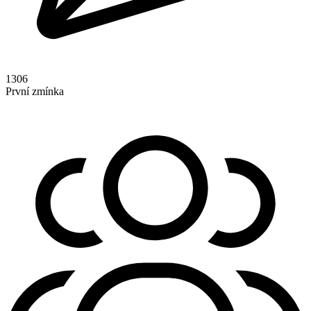
1306
První zmínka